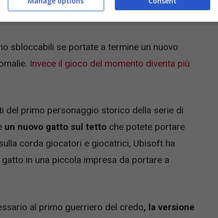
Manage options
Consent
io Auditore.
o sbloccabili se portate a termine un nuovo
nomalie.
Invece il gioco del momento diventa più
iti del primo personaggio storico della serie di
he
un nuovo gatto sul tetto
che potete portare
ulla corda giocatori e giocatrici, Ubisoft ha
l gatto in una piccola impresa da portare a
ssario al primo guerriero del credo
, la versione