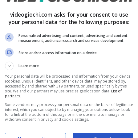
videogiochi.com asks for your consent to use
your personal data for the following purposes:
Personalised advertising and content, advertising and content
measurement, audience research and services development
flettori – videogiochi.com
Store and/or access information on a device
Learn more
ndo il giro della rete, quanto proprio quello che
Your personal data will be processed and information from your device
soft ha rilasciato per il gioco.
(cookies, unique identifiers, and other device data) may be stored by,
accessed by and shared with 319 partners, or used specifically by this
site. We and our partners may use precise geolocation data.
List of
partners.
to per colossi come Ubisoft: perché dentro
Some vendors may process your personal data on the basis of legitimate
e cose dedicate a Ezio, e nessuna di queste
interest, which you can object to by managing your options below. Look
for a link at the bottom of this page or in the site menu to manage or
sa: grazie, Ubisoft.
withdraw consent in privacy and cookie settings.
to introdotto all’interno di Assassin’s Creed