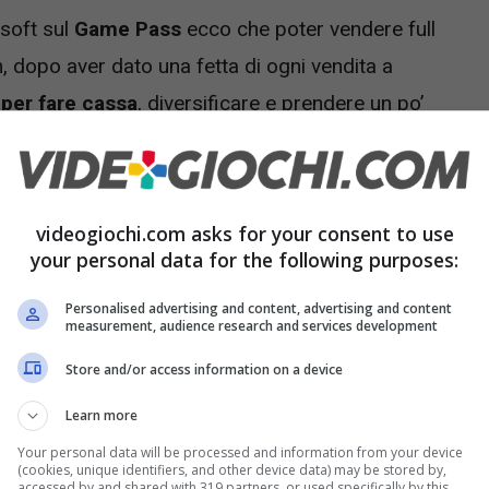
osoft sul
Game Pass
ecco che poter vendere full
n, dopo aver dato una fetta di ogni vendita a
per fare cassa
, diversificare e prendere un po’
station il contrario è vero, anche se al momento
ò perché ora su PS5 arriva un nuovo grande
videogiochi.com asks for your consent to use
your personal data for the following purposes:
so gioco Microsoft in arrivo su
Personalised advertising and content, advertising and content
measurement, audience research and services development
Store and/or access information on a device
per portare quanti più esclusive possibili anche
Learn more
r conoscere le proprie IP a quante più persone
Your personal data will be processed and information from your device
omiche. Proprio questo mese di agosto 2025 ad
(cookies, unique identifiers, and other device data) may be stored by,
accessed by and shared with 319 partners, or used specifically by this