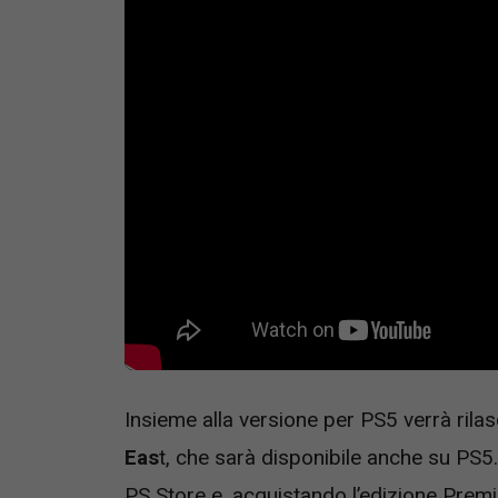
Insieme alla versione per PS5 verrà ril
Eas
t, che sarà disponibile anche su PS5.
PS Store e, acquistando l’edizione Premi