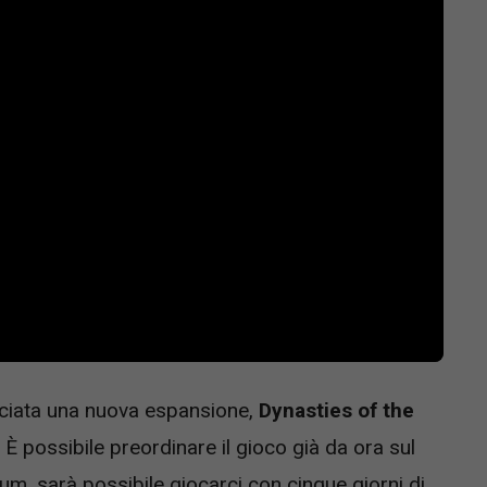
asciata una nuova espansione,
Dynasties of the
 È possibile preordinare il gioco già da ora sul
um, sarà possibile giocarci con cinque giorni di