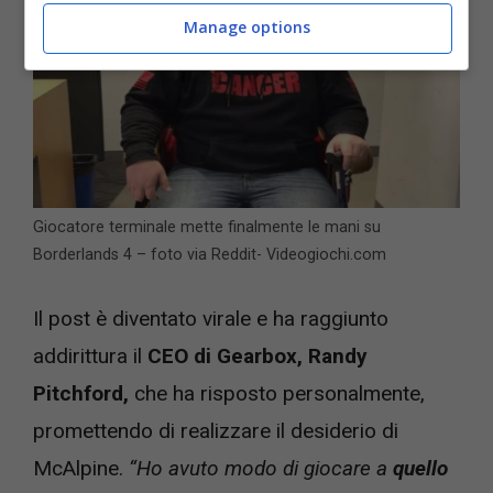
Manage options
Giocatore terminale mette finalmente le mani su
Borderlands 4 – foto via Reddit- Videogiochi.com
Il post è diventato virale e ha raggiunto
addirittura il
CEO di Gearbox, Randy
Pitchford,
che ha risposto personalmente,
promettendo di realizzare il desiderio di
McAlpine.
“Ho avuto modo di giocare a
quello