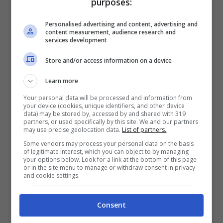
purposes:
esaudire qualche sogno. Caleb McAlpine
Personalised advertising and content, advertising and
aveva chiesto a Gearbox se fosse possibile
content measurement, audience research and
services development
giocare a
Borderlands 4 in anteprima dato
che
, molto probabilmente,
non ci sarà più
Store and/or access information on a device
quando il videogioco uscirà
nella parte finale
Learn more
del 2025. Fino ad allora potrete fare una
Your personal data will be processed and information from
your device (cookies, unique identifiers, and other device
scorpacciata di
Game Pass per pochi soldi.
data) may be stored by, accessed by and shared with 319
partners, or used specifically by this site. We and our partners
may use precise geolocation data.
List of partners.
Some vendors may process your personal data on the basis
of legitimate interest, which you can object to by managing
your options below. Look for a link at the bottom of this page
or in the site menu to manage or withdraw consent in privacy
and cookie settings.
Consent