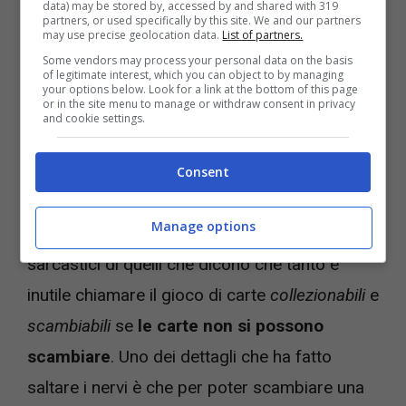
data) may be stored by, accessed by and shared with 319
partners, or used specifically by this site. We and our partners
vedere. Il problema, come sottolineano i
may use precise geolocation data.
List of partners.
commenti su reddit, è che
sono stati inseriti
Some vendors may process your personal data on the basis
of legitimate interest, which you can object to by managing
talmente tanti paletti e talmente tante
your options below. Look for a link at the bottom of this page
or in the site menu to manage or withdraw consent in privacy
limitazioni
che non conviene neanche provare
and cookie settings.
a vedere se si può o meno creare uno
Consent
scambio con qualcun altro.
Manage options
Ed è qui che si sono inseriti i commenti
sarcastici di quelli che dicono che tanto è
inutile chiamare il gioco di carte
collezionabili
e
scambiabili
se
le carte non si possono
scambiare
. Uno dei dettagli che ha fatto
saltare i nervi è che per poter scambiare una