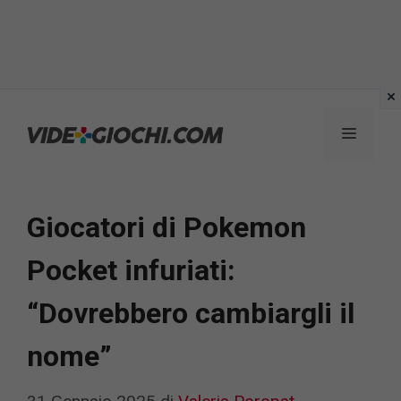
Vai
al
Menu
contenuto
Giocatori di Pokemon
Pocket infuriati:
“Dovrebbero cambiargli il
nome”