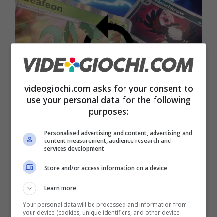
videogiochi.com asks for your consent to
use your personal data for the following
purposes:
Perché qualcuno dice che Pokemon Pocket deve cambiare
Personalised advertising and content, advertising and
nome – videogiochi.com
content measurement, audience research and
services development
Ma
la nuova funzione degli scambi
che è
Store and/or access information on a device
stata di recente attivata dentro Pokemon
Learn more
Pocket non assomiglia per niente a quello che
Your personal data will be processed and information from
i giocatori e le giocatrici si aspettavano di
your device (cookies, unique identifiers, and other device