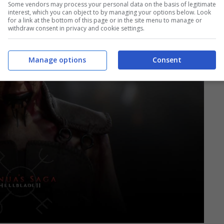
Some vendors may process your personal data on the basis of legitimate
interest, which you can object to by managing your options below. Look
for a link at the bottom of this page or in the site menu to manage or
withdraw consent in privacy and cookie settings.
Manage options
Consent