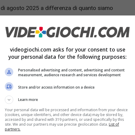
 di agosto 2025 a differenza di quanto siamo
ci sono tantissimi videogiochi in arrivo per PS5
,
r voi gestire le vostre finanze e il vostro tempo.
 PS5 nel mese di agosto 2025
videogiochi.com asks for your consent to use
your personal data for the following purposes:
chi Playstation fatti dai Playstation Studios,
Personalised advertising and content, advertising and content
a continuando a comprendere esattamente cosa
measurement, audience research and services development
enti sui live service che fin qui non hanno ancora
Store and/or access information on a device
che latitano in modo preoccupante, per il
Learn more
Your personal data will be processed and information from your device
(cookies, unique identifiers, and other device data) may be stored by,
accessed by and shared with 319 partners, or used specifically by this
site. We and our partners may use precise geolocation data.
List of
partners.