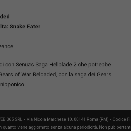
aded
lta: Snake Eater
geance
ndi con Senua’s Saga Hellblade 2 che potrebbe
o Gears of War Reloaded, con la saga dei Gears
 nipponico.
WEB 365 SRL - Via Nicola Marchese 10, 00141 Roma (RM) - Codice Fis
n quanto viene aggiornato senza alcuna periodicità. Non può pertanto