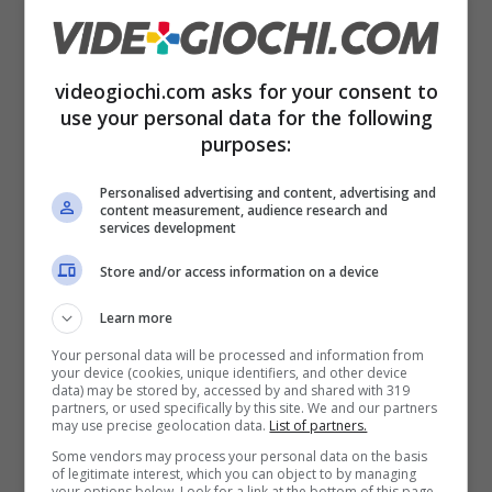
del proprio abbonamento. Solo il tempo potrà
dircelo. Fino ad allora non ci resta che godere
di
ogni nuovo arrivo sul Game Pass,
che
videogiochi.com asks for your consent to
use your personal data for the following
sicuramente vi garantirà tantissime ore di
purposes:
divertimento.
Personalised advertising and content, advertising and
content measurement, audience research and
services development
Store and/or access information on a device
Learn more
Your personal data will be processed and information from
your device (cookies, unique identifiers, and other device
data) may be stored by, accessed by and shared with 319
partners, or used specifically by this site. We and our partners
may use precise geolocation data.
List of partners.
Some vendors may process your personal data on the basis
Xbox Microsoft
of legitimate interest, which you can object to by managing
your options below. Look for a link at the bottom of this page