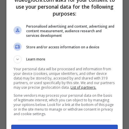
use your personal data for the following
Grandi notizie per i fan di Yakuza e Like A Dragon: la novità
purposes:
tanto attesa – videogiochi.com
Personalised advertising and content, advertising and
content measurement, audience research and
Con il nuovo aggiornamento al client,
anche
services development
se per ora è in versione beta, è stata infatti
Store and/or access information on a device
introdotta la possibilità di personalizzare le
Learn more
proprietà dei giochi.
Your personal data will be processed and information from
your device (cookies, unique identifiers, and other device
data) may be stored by, accessed by and shared with 319
Come si legge nelle note di rilascio, il nuovo
partners, or used specifically by this site. We and our partners
may use precise geolocation data.
List of partners.
sistema permette di vedere e di indicare una
Some vendors may process your personal data on the basis
of legitimate interest, which you can object to by managing
copertina e di organizzare i titoli in modo
your options below. Look for a link at the bottom of this page
or in the site menu to manage or withdraw consent in privacy
diverso rispetto a quello di default. Quello che
and cookie settings.
Steam fa, infatti, in automatico è seguire