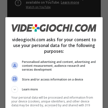
videogiochi.com asks for your consent to
use your personal data for the following
Articoli recenti
purposes:
News
Final Fantasy Resonance:
Personalised advertising and content, advertising and
content measurement, audience research and
Prezzo del preordine su
services development
Amazon per la versione
PS5 in calo
Store and/or access information on a device
News
Learn more
Nothing cambia rotta:
l’obiettivo è diventare
Your personal data will be processed and information from
your device (cookies, unique identifiers, and other device
un’azienda ‘AI First’ per
data) may be stored by, accessed by and shared with 319
affrontare la crisi delle