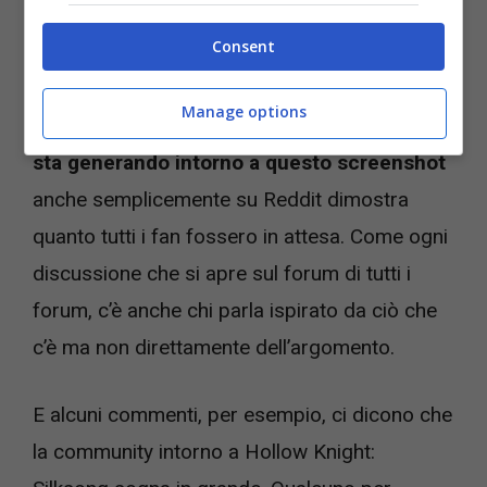
conferma che questo è il suo nome reale.
Consent
C’è ovviamente tanto da scoprire all’interno di
Manage options
Hollow Knight: Silksong ma il fermento che
si
sta generando intorno a questo screenshot
anche semplicemente su Reddit dimostra
quanto tutti i fan fossero in attesa. Come ogni
discussione che si apre sul forum di tutti i
forum, c’è anche chi parla ispirato da ciò che
c’è ma non direttamente dell’argomento.
E alcuni commenti, per esempio, ci dicono che
la community intorno a Hollow Knight: