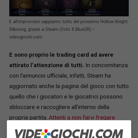
E all’improvviso sappiamo tutto del prossimo Hollow Knight:
Silksong, grazie a Steam (foto X BlueSR) –
videogiochi.com
E sono proprio le trading card ad avere
attirato l’attenzione di tutti.
In concomitanza
con l’annuncio ufficiale, infatti, Steam ha
aggiornato anche la pagina del gioco con tutto
quello che i giocatori e le giocatrici possono
sbloccare e raccogliere all’interno della
propria partita.
Attenti a non farvi fregare
come i fan dei dinosauri.