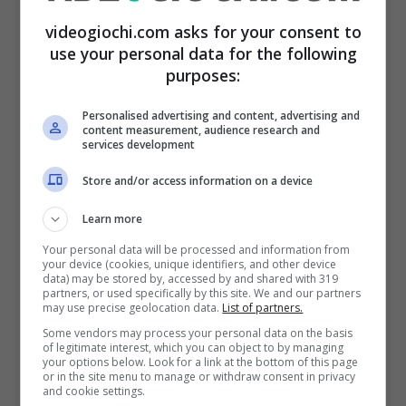
Ma perché parlare di spoiler? Perché quello
videogiochi.com asks for your consent to
use your personal data for the following
che si legge come etichetta soprattutto delle
purposes:
card che dice molto di chi incontreremo in
Personalised advertising and content, advertising and
questo secondo capitolo. Per esempio c’è
content measurement, audience research and
services development
l’immagine di
un’Arcane Egg,
segnale che
questo elemento del primo gioco torna anche
Store and/or access information on a device
dentro Hollow Knight: Silksong.
Learn more
Your personal data will be processed and information from
your device (cookies, unique identifiers, and other device
Tutta una strana teoria si è poi concentrata sul
data) may be stored by, accessed by and shared with 319
partners, or used specifically by this site. We and our partners
badge denominato
Everbloom
che per molti
may use precise geolocation data.
List of partners.
ricorda da vicino il
Delicate Flower
visto
Some vendors may process your personal data on the basis
of legitimate interest, which you can object to by managing
dentro il primo gioco. Per alcuni il fatto che
your options below. Look for a link at the bottom of this page
or in the site menu to manage or withdraw consent in privacy
questo badge ora si chiami Everbloom è
la
and cookie settings.