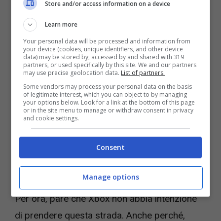
arrivare su quanti più schermi possibile, e
Store and/or access information on a device
poco importa se poi le persone non
Learn more
acquistano effettivamente una console per
Your personal data will be processed and information from
your device (cookies, unique identifiers, and other device
giocare.
data) may be stored by, accessed by and shared with 319
partners, or used specifically by this site. We and our partners
may use precise geolocation data.
List of partners.
C’è chi chiama questo momento il
momento
Some vendors may process your personal data on the basis
of legitimate interest, which you can object to by managing
SEGA
di Xbox
, ricordando come anche l’altro
your options below. Look for a link at the bottom of this page
or in the site menu to manage or withdraw consent in privacy
colosso giapponese a un certo punto decise
and cookie settings.
di abbandonare totalmente la costruzione di
Consent
console per diventare uno dei più potenti
publisher del pianeta.
Manage options
Per ora, pare che Xbox non abbia intenzione
di prendere questa strada. Anche perché,