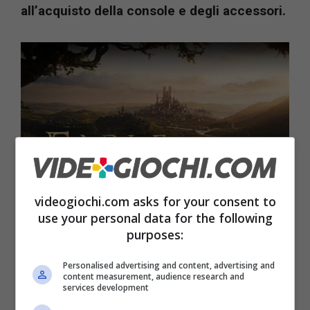
all’acquisto della console e degli accessori.
videogiochi.com asks for your consent to
use your personal data for the following
purposes:
Come sarà il Game Pass l’anno prossimo? Rischiamo di
pagare di più? – videogiochi.com
Personalised advertising and content, advertising and
content measurement, audience research and
services development
Per Xbox, si tratta invece di riuscire ad