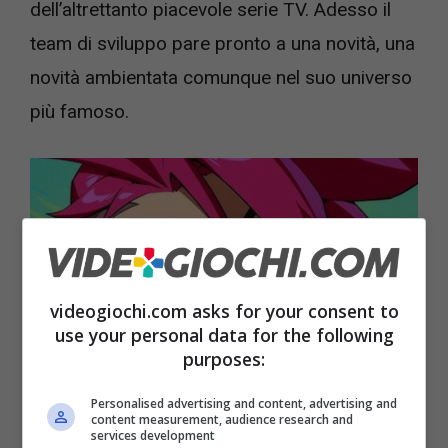
dell’altrettanto piacevole serie TV. Adesso il
team di sviluppo pare pronto a una novità, una
novità ambientata comunque nel suo universo
più famoso.
videogiochi.com asks for your consent to
use your personal data for the following
purposes:
Personalised advertising and content, advertising and
content measurement, audience research and
Come funzionerà il nuovo videogioco League of Legends?
services development