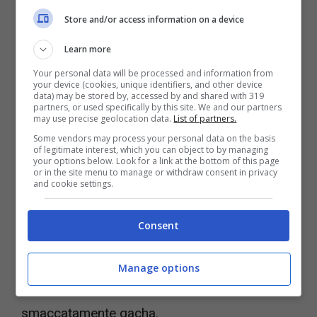
– videogiochi.com
Store and/or access information on a device
Il gioco in questione è 2XKO e l’idea è quella di
Learn more
costruire un gioco che possa in qualche modo
Your personal data will be processed and information from
your device (cookies, unique identifiers, and other device
competere nello spazio in cui ora si muovono
data) may be stored by, accessed by and shared with 319
partners, or used specifically by this site. We and our partners
may use precise geolocation data.
List of partners.
titoli multiplayer come
Marvel Rivals
.
2XKO
è
Some vendors may process your personal data on the basis
infatti un
picchiaduro
con grandi ambizioni.
of legitimate interest, which you can object to by managing
your options below. Look for a link at the bottom of this page
Prima fra tutte quella di essere
or in the site menu to manage or withdraw consent in privacy
and cookie settings.
multipiattaforma
e con progressione cross-
platform totale,
in modo tale da poter così
Consent
stuzzicare tutti quelli che per esempio su
Xbox sentono la mancanza di un’esperienza
Manage options
multiplayer che non sia un gioco
smaccatamente gacha.