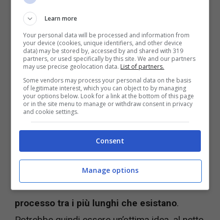
Il progetto viene descritto dai suoi promotori
Learn more
come un passo importante nel futuro della
Your personal data will be processed and information from
sicurezza energetica. Ma oltre allo spettro
your device (cookies, unique identifiers, and other device
data) may be stored by, accessed by and shared with 319
della eventuale fuoriuscita di materiale
partners, or used specifically by this site. We and our partners
may use precise geolocation data.
List of partners.
radioattivo, quindi di qualcosa di simile a
Some vendors may process your personal data on the basis
Fukushima
o, peggio ancora, a
Chernobyl,
c’è
of legitimate interest, which you can object to by managing
your options below. Look for a link at the bottom of this page
or in the site menu to manage or withdraw consent in privacy
un altro problema: il
tempo.
and cookie settings.
Perché se è vero che nel momento in cui i
Consent
reattori nucleari entrano in funzione poi
l’energia viene prodotta a palate,
la
Manage options
costruzione di una centrale nucleare è un
processo tra i più lunghi che esistano
.
Potrebbe quindi essere un’ottima idea, al netto