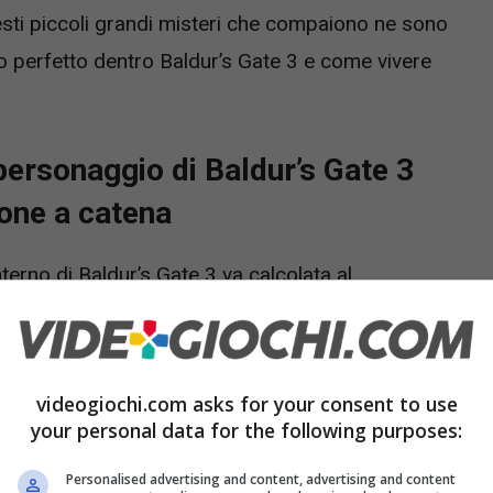
esti piccoli grandi misteri che compaiono ne sono
to perfetto dentro Baldur’s Gate 3 e come vivere
 personaggio di Baldur’s Gate 3
one a catena
terno di Baldur’s Gate 3 va calcolata al
to una prima run e state cercando invece di
 con lo stesso finale e per non trovarvi a leggere
ontare gli stessi problemi ma con soluzioni
videogiochi.com asks for your consent to use
radicali.
your personal data for the following purposes:
Personalised advertising and content, advertising and content