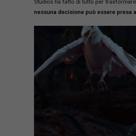
Studios ha fatto di tutto per trasformare 
nessuna decisione può essere presa a