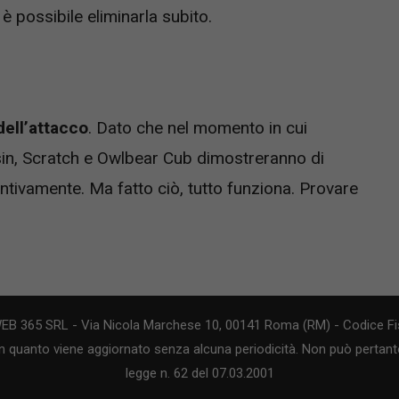
è possibile eliminarla subito.
dell’attacco
. Dato che nel momento in cui
sin, Scratch e Owlbear Cub dimostreranno di
ventivamente. Ma fatto ciò, tutto funziona. Provare
WEB 365 SRL - Via Nicola Marchese 10, 00141 Roma (RM) - Codice Fis
n quanto viene aggiornato senza alcuna periodicità. Non può pertanto
legge n. 62 del 07.03.2001