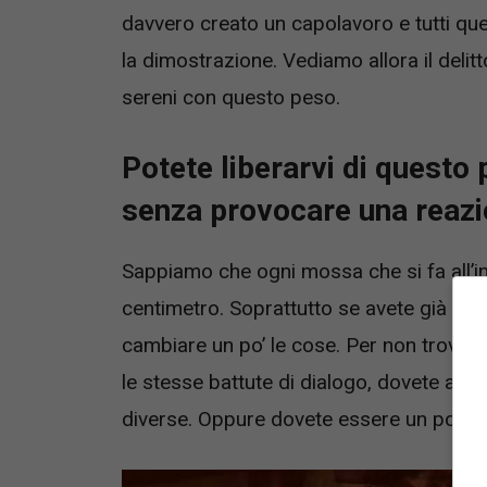
davvero creato un capolavoro e tutti qu
la dimostrazione. Vediamo allora il delit
sereni con questo peso.
Potete liberarvi di questo
senza provocare una reazi
Sappiamo che ogni mossa che si fa all’in
centimetro. Soprattutto se avete già fat
cambiare un po’ le cose. Per non trovarvi
le stesse battute di dialogo, dovete affr
diverse. Oppure dovete essere un po’ più 