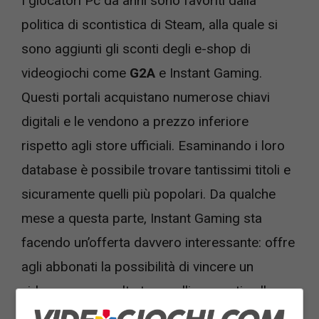
I giocatori Pc da anni sono favoriti dalla
politica di scontistica di Steam, alla quale si
sono aggiunti gli sconti degli e-shop di
videogiochi come
G2A
e Instant Gaming.
Questi portali acquistano numerose chiavi
digitali e le vendono a prezzo inferiore
rispetto agli store ufficiali. Esaminando i loro
database è possibile trovare tantissimi titoli e
sicuramente quelli più popolari. Da qualche
mese a questa parte, Instant Gaming sta
facendo un’offerta davvero interessante: offre
agli abbonati la possibilità di vincere un
videogame a scelta tra quelli presenti nello
store.