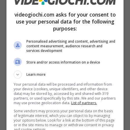
videogiochi.com asks for your consent to
Instant Gaming in vena di
use your personal data for the following
regali: come ricevere il gioco
purposes:
preferito gratuitamente
Personalised advertising and content, advertising and
content measurement, audience research and
services development
La prima cosa da precisare è che non vi è la
Store and/or access information on a device
sicurezza di vincere il videogame che
Learn more
desiderate, ma c’è solo la possibilità di essere
Your personal data will be processed and information from
estratti. Tuttavia partecipare al concorso è
your device (cookies, unique identifiers, and other device
data) may be stored by, accessed by and shared with 319
semplice, richiede poco tempo ed è
partners, or used specifically by this site. We and our partners
may use precise geolocation data.
List of partners.
totalmente gratuito. Per avere la possibilità di
Some vendors may process your personal data on the basis
vincere il titolo di vostro gradimento, infatti,
vi
of legitimate interest, which you can object to by managing
your options below. Look for a link at the bottom of this page
basterà creare un’account
(qualora non lo
or in the site menu to manage or withdraw consent in privacy
and cookie settings.