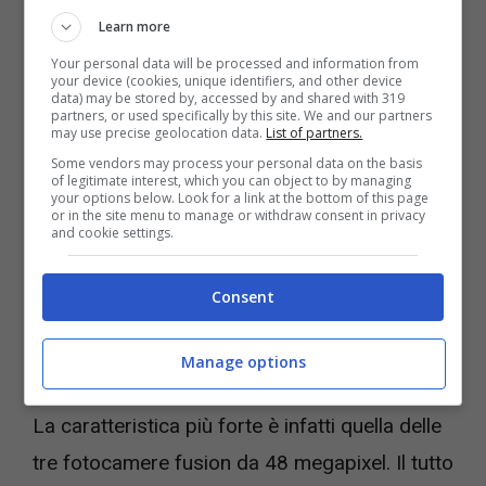
Learn more
ancora al vecchio iPhone ma per esempio con
Your personal data will be processed and information from
un refresh rate a 120 Hertz, potete puntare
your device (cookies, unique identifiers, and other device
data) may be stored by, accessed by and shared with 319
tranquillamente sul
modello base iPhone 17.
partners, or used specifically by this site. We and our partners
may use precise geolocation data.
List of partners.
Some vendors may process your personal data on the basis
Tra l’altro la misura dell’iPhone 17 di base è la
of legitimate interest, which you can object to by managing
your options below. Look for a link at the bottom of this page
stessa di iPhone 16 Pro. La scelta invece di
or in the site menu to manage or withdraw consent in privacy
and cookie settings.
passare al modello iPhone 17 Pro potrebbe
essere dettata soprattutto dalla volontà di
Consent
avere finalmente una fotocamera veramente
performante.
Manage options
La caratteristica più forte è infatti quella delle
tre fotocamere fusion da 48 megapixel. Il tutto