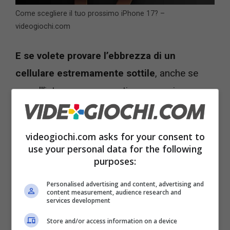
Come scegliere il tuo prossimo iPhone 17? –
videogiochi.com
E se volete provare l’ebbrezza di un
cellulare estremamente sottile
, anche se
con all’interno componenti non proprio
all’ultimo grido, il modello iPhone 17 Air è
l’ideale. Il cambiamento più importante in
videogiochi.com asks for your consent to
questo modello è la riduzione delle
use your personal data for the following
fotocamere a una sola lente che però Apple
purposes:
promette è in grado di sopperire alle altre lenti
Personalised advertising and content, advertising and
content measurement, audience research and
mancanti.
services development
Store and/or access information on a device
Se invece volete qualcosa che assomiglia