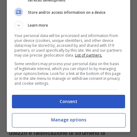
services development
Store and/or access information on a device
IPTV illegale e pezzotto, 12/11/2022 – Videogiochi.com
Learn more
Your personal data will be processed and information from
STREAMING ILLEGALE, MAXI
your device (cookies, unique identifiers, and other device
data) may be stored by, accessed by and shared with 319
OPERAZIONE IN TUTTA
partners, or used specifically by this site. We and our partners
may use precise geolocation data.
List of partners.
ITALIA: PROFITTI DA MILIONI
Some vendors may process your personal data on the basis
of legitimate interest, which you can object to by managing
DI EURO
your options below. Look for a link at the bottom of this page
or in the site menu to manage or withdraw consent in privacy
and cookie settings.
Inoltre, vengono contestati i reati di riciclaggio,
trasferimento fraudolento di beni, sostituzione
Consent
di persona, possesso e fabbricazione di
Manage options
documenti di identificazione falsi, indebito
utilizzo e falsificazione di strumenti di