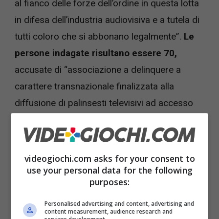
al fianco delle forze dell’ordine in questa lotta
in difesa dell’industria audiovisiva e a tutela di
tutti coloro che si abbonano legalmente”.
Le
persone indagate risultano essere 70,
accusate di “associazione a delinquere a
carattere transnazionale finalizzata alla
diffusione di palinsesti televisivi ad accesso
condizionato”.
videogiochi.com asks for your consent to
use your personal data for the following
purposes:
Personalised advertising and content, advertising and
content measurement, audience research and