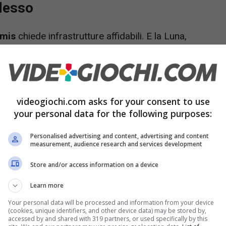
desso
emis
chiede infrastrutture affidabili. E la Luna,
erve: crateri in ombra con
ghiaccio d’acqua
e
o test reali. Le nuove missioni puntano a quattro
videogiochi.com asks for your consent to use
your personal data for the following purposes:
 dove e come estrarla senza sprechi. Non
sensori, piccoli impianti pilota. Secondo: provare
Personalised advertising and content, advertising and content
measurement, audience research and services development
 solari con batterie e accumuli termici capaci di
Store and/or access information on a device
o il Sole scompare e ogni watt conta. Terzo:
Learn more
e navigazione, una sorta di “fari” locali per
Your personal data will be processed and information from your device
rto: lavorare con la
regolite
. Testare materiali,
(cookies, unique identifiers, and other device data) may be stored by,
accessed by and shared with 319 partners, or used specifically by this
ti-polvere. La polvere lunare è fine come farina