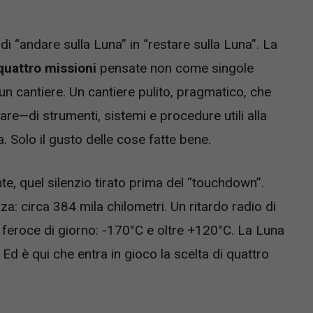
i “andare sulla Luna” in “restare sulla Luna”. La
quattro missioni
pensate non come singole
n cantiere. Un cantiere pulito, pragmatico, che
are—di strumenti, sistemi e procedure utili alla
a. Solo il gusto delle cose fatte bene.
nte, quel silenzio tirato prima del “touchdown”.
a: circa 384 mila chilometri. Un ritardo radio di
 feroce di giorno: -170°C e oltre +120°C. La Luna
d è qui che entra in gioco la scelta di quattro