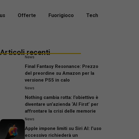
us
Offerte
Fuorigioco
Tech
Articoli recenti
News
Final Fantasy Resonance: Prezzo
del preordine su Amazon per la
versione PS5 in calo
News
Nothing cambia rotta: l’obiettivo è
diventare un’azienda ‘AI First’ per
affrontare la crisi delle memorie
News
Apple impone limiti su Siri AI: l’uso
eccessivo richiederà un