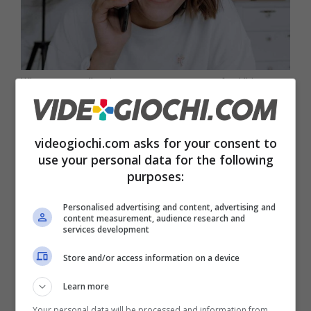
Whatsapp, ora l’aggiornamento serve a non farvi litigare –
videogiochi.com
Ma con una nuova funzione pronta ad arrivare
videogiochi.com asks for your consent to
use your personal data for the following
agli utenti Android, ora Whatsapp potrebbe
purposes:
darvi la segreteria telefonica incorporata. Il
Personalised advertising and content, advertising and
funzionamento è piuttosto semplice e
content measurement, audience research and
services development
comunque prevede che siate davanti allo
schermo.
Potete usare questa funzione
Store and/or access information on a device
intanto.
Learn more
Your personal data will be processed and information from