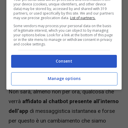
your device (cookies, unique identifiers, and other device
Se ricevete una telefonata attraverso
data) may be stored by, accessed by and shared with 319
partners, or used specifically by this site. We and our partners
Whatsapp e
non avete modo di rispondere,
may use precise geolocation data.
List of partners.
quello che vedrete sarà un pulsante aggiuntivo
Some vendors may process your personal data on the basis
of legitimate interest, which you can object to by managing
rispetto a quelli tradizionali che vi consentirà
your options below. Look for a link at the bottom of this page
or in the site menu to manage or withdraw consent in privacy
di mandare un messaggio vocale per
and cookie settings.
informare chi ha cercato di contattarvi che
Consent
avete visto la telefonata ma che
in quel
momento non potete rispondere.
Manage options
Non sarà, almeno non per ora, qualcosa che
verrà
affidato al chatbot presente all’interno
dell’app
di messaggistica istantanea e forse
per questo è un cambiamento che siamo