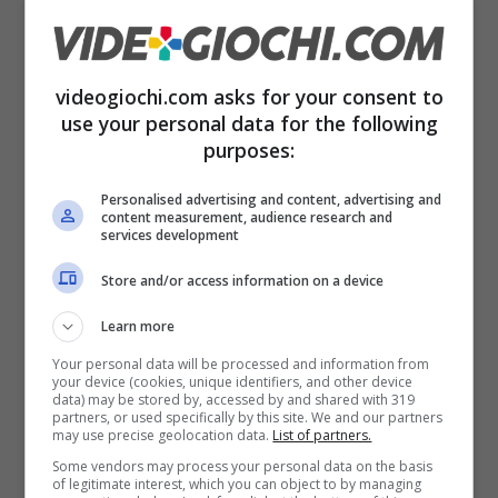
imporsi sul mercato e dominare il genere dei
cozy games
, confermando come ci sia voglia
di vivere anche esperienze più rilassate e più
videogiochi.com asks for your consent to
calme di tanto in tanto, tra uno sparatutto e un
use your personal data for the following
purposes:
gioco di combattimenti.
Personalised advertising and content, advertising and
content measurement, audience research and
services development
Store and/or access information on a device
Learn more
Your personal data will be processed and information from
your device (cookies, unique identifiers, and other device
data) may be stored by, accessed by and shared with 319
partners, or used specifically by this site. We and our partners
may use precise geolocation data.
List of partners.
Some vendors may process your personal data on the basis
of legitimate interest, which you can object to by managing