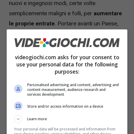
nuovi e ingegnosi modi, certe volte
semplicemente maligni e folli, per
aumentare
le proprie entrate
. Portare avanti un Paese,
mantenere tante persone, fare investimenti
enormi e cercare di accontentare le persone,
e soprattutto i grandi investitori, dopo aver
videogiochi.com asks for your consent to
use your personal data for the following
vinto le elezioni è un problema che lega tutti i
purposes:
politici del mondo. E ora i videogiochi
potrebbero essere una soluzione, soprattutto
Personalised advertising and content, advertising and
content measurement, audience research and
per
titoli come GTA 6.
services development
Store and/or access information on a device
Learn more
Your personal data will be processed and information from
your device (cookies, unique identifiers, and other device