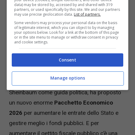
data) may be stored by, accessed by and shared with 319
partners, or used specifically by this site. We and our partners
may use precise geolocation data.
List of partners.
Some vendors may process your personal data on the basis
of legitimate interest, which you can object to by managing
your options below. Look for a link at the bottom of this page
or in the site menu to manage or withdraw consent in privacy
and cookie settings.
GTA 6 costerà di più per una tassa extra: la decisione –
Consent
Videogiochi.com
Manage options
Il
Governo del Messico
, che ora ha Claudia
Sheinbaum come guida politica, ha proposto
un nuovo enorme
Pacchetto Economico
2026
per aumentare le entrate dello Stato e
gestire meglio i fondi pubblici. E per
aumentare il gettito fiscale pubblico c’è una