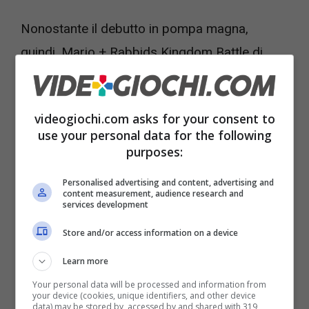
Nonostante il debutto in pompa magna,
quindi, Mario + Rabbids Kingdom Battle di
Ubisoft Milano non è riuscito ad aggiudicarsi
la vetta.
videogiochi.com asks for your consent to
use your personal data for the following
Resta comunque un ottimo risultato,
purposes:
considerando che la base installata di Switch
Personalised advertising and content, advertising and
è notevolmente più ridotta a confronto con
content measurement, audience research and
services development
quella di PS4, che ha invece Uncharted:
Store and/or access information on a device
L’Eredità Perduta in testa.
Learn more
Your personal data will be processed and information from
your device (cookies, unique identifiers, and other device
data) may be stored by, accessed by and shared with 319