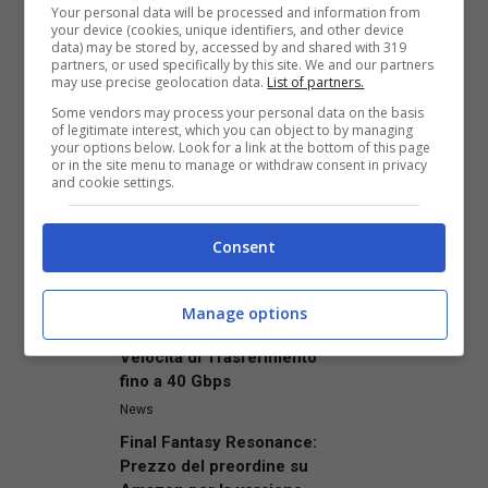
per il 29 agosto.
Your personal data will be processed and information from
your device (cookies, unique identifiers, and other device
data) may be stored by, accessed by and shared with 319
partners, or used specifically by this site. We and our partners
may use precise geolocation data.
List of partners.
Some vendors may process your personal data on the basis
Articoli recenti
of legitimate interest, which you can object to by managing
News
your options below. Look for a link at the bottom of this page
or in the site menu to manage or withdraw consent in privacy
Grokipedia: l’innovativo
and cookie settings.
progetto AI di Elon Musk è
già al capolinea?
Consent
News
ASUS ProArt si Amplia:
Presentato il Nuovo Box
Manage options
SSD di Fascia Alta con
Velocità di Trasferimento
fino a 40 Gbps
News
Final Fantasy Resonance:
Prezzo del preordine su