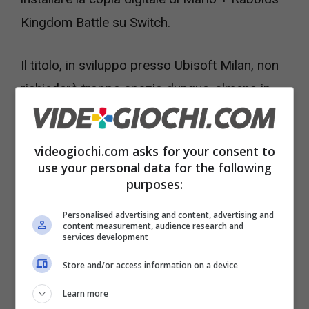
Kingdom Battle su Switch.
Il titolo, in sviluppo presso Ubisoft Milan, non
richiederà troppo spazio dunque, almeno in
confronto con gli standard cui siamo abituati
in questa generazione di console.
videogiochi.com asks for your consent to
use your personal data for the following
Altro dettaglio interessante: stando sempre al
purposes:
Nintendo eShop, Mario + Rabbids sfrutterà in
Personalised advertising and content, advertising and
qualche modo gli amiibo, anche se non è stato
content measurement, audience research and
services development
ancora spiegato in che modo.
Store and/or access information on a device
Mario + Rabbids Kingdom Battle è previsto
Learn more