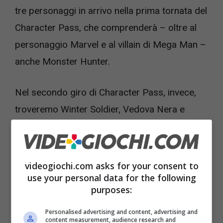
tre personaggi in arrivo nella prima tornata del
Character Pass, che comprenderà – oltre al
personaggio Marvel e al villain di Mega Man –
anche Monster Hunter.
Nel secondo giro di Character Pass, invece,
troveremo Winter Soldier, Vedova Nera e
Venom. Questo pack non ha ancora una data,
mentre per il primo se ne riparlerà già il 17
ottobre.
videogiochi.com asks for your consent to
use your personal data for the following
purposes:
Marvel vs. Capcom Infinite è ora disponibile
per PC, PS4 e Xbox One.
Personalised advertising and content, advertising and
content measurement, audience research and