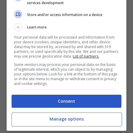
services development
Store and/or access information on a device
Articoli recenti
Learn more
News
Grokipedia: l’innovativo
Your personal data will be processed and information from
your device (cookies, unique identifiers, and other device
progetto AI di Elon Musk è
data) may be stored by, accessed by and shared with 319
già al capolinea?
partners, or used specifically by this site. We and our partners
may use precise geolocation data.
List of partners.
News
Some vendors may process your personal data on the basis
ASUS ProArt si Amplia:
of legitimate interest, which you can object to by managing
Presentato il Nuovo Box
your options below. Look for a link at the bottom of this page
or in the site menu to manage or withdraw consent in privacy
SSD di Fascia Alta con
and cookie settings.
Velocità di Trasferimento
fino a 40 Gbps
News
Consent
Final Fantasy Resonance:
Prezzo del preordine su
Manage options
Amazon per la versione
PS5 in calo