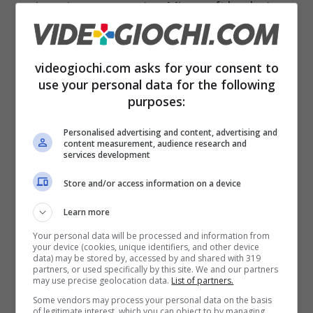
spiegazione successiva, Microsoft ha deciso
di cancellare centinaia e centinaia di titoli dai
propri store, lasciando gli utenti quantomeno
videogiochi.com asks for your consent to
perplessi circa questa decisione così
use your personal data for the following
purposes:
improvvisa
e in qualche modo estrema.
Personalised advertising and content, advertising and
content measurement, audience research and
services development
Store and/or access information on a device
Learn more
Your personal data will be processed and information from
your device (cookies, unique identifiers, and other device
data) may be stored by, accessed by and shared with 319
partners, or used specifically by this site. We and our partners
may use precise geolocation data.
List of partners.
Some vendors may process your personal data on the basis
of legitimate interest, which you can object to by managing