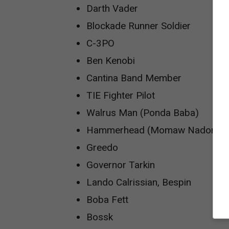
Darth Vader
Blockade Runner Soldier
C-3PO
Ben Kenobi
Cantina Band Member
TIE Fighter Pilot
Walrus Man (Ponda Baba)
Hammerhead (Momaw Nadon)
Greedo
Governor Tarkin
Lando Calrissian, Bespin
Boba Fett
Bossk