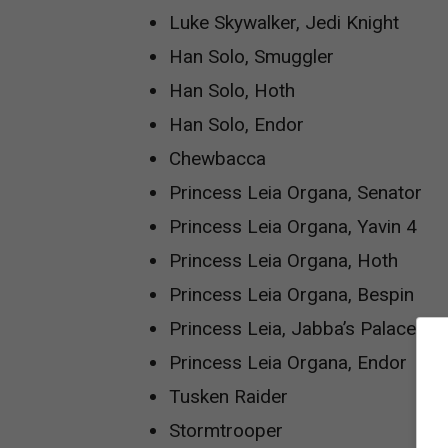
Luke Skywalker, Jedi Knight
Han Solo, Smuggler
Han Solo, Hoth
Han Solo, Endor
Chewbacca
Princess Leia Organa, Senator
Princess Leia Organa, Yavin 4
Princess Leia Organa, Hoth
Princess Leia Organa, Bespin
Princess Leia, Jabba’s Palace
Princess Leia Organa, Endor
Tusken Raider
Stormtrooper