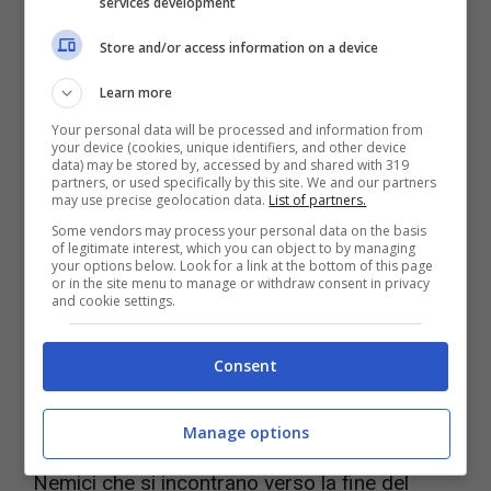
services development
strano aggiornamento che riguarda proprio la
Store and/or access information on a device
forza dei tanti nemici presenti. Qualcuno ha
Learn more
infatti scoperto che uno dei nemici più ostici
Your personal data will be processed and information from
del gioco, ovvero le
Ombre di Yharnam
.
your device (cookies, unique identifiers, and other device
data) may be stored by, accessed by and shared with 319
partners, or used specifically by this site. We and our partners
may use precise geolocation data.
List of partners.
Some vendors may process your personal data on the basis
of legitimate interest, which you can object to by managing
your options below. Look for a link at the bottom of this page
or in the site menu to manage or withdraw consent in privacy
and cookie settings.
Consent
Manage options
Nemici che si incontrano verso la fine del