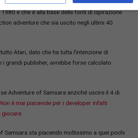
 un più che discreto potenziale.
Si tratta del
l 1980 e che è alla base delle fonti di ispirazione
tion adventure che sia uscito negli ultimi 40
utto Atari, dato che ha tutta l’intenzione di
 i grandi publisher, avrebbe forse calcolato
se Adventure of Samsara anziché uscire il 4 di
Non è mai piacevole per i developer infatti
 giocare.
 of Samsara sta piacendo moltissimo a quei pochi