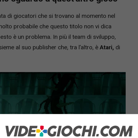
ta di giocatori che si trovano al momento nel
lto probabile che questo titolo non vi dica
uesto è un problema. In più il team di sviluppo,
ieme al suo publisher che, tra l’altro, è
Atari,
di