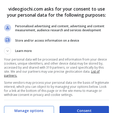
videogiochi.com asks for your consent to use
your personal data for the following purposes:
Personalised advertising and content, advertising and content
measurement, audience research and services development
Store and/or access information on a device
Learn more
Your personal data will be processed and information from your device
(cookies, unique identifiers, and other device data) may be stored by,
accessed by and shared with 319 partners, or used specifically by this
site. We and our partners may use precise geolocation data.
List of
 gioco – videogiochi.com
partners.
Some vendors may process your personal data on the basis of legitimate
interest, which you can object to by managing your options below. Look
ati come massimo finora raggiunto da Adventure of
for a link at the bottom of this page or in the site menu to manage or
withdraw consent in privacy and cookie settings.
un piccolo miracolo.
Manage options
Consent