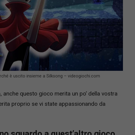
rché è uscito insieme a Silksong – videogiochi.com
, anche questo gioco merita un po’ della vostra
erita proprio se vi state appassionando da
no sguardo a quest’altro gioco