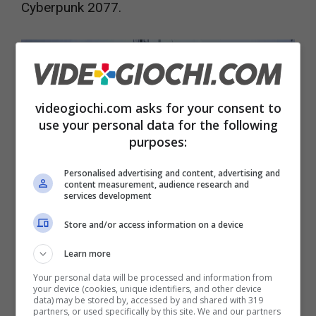
Cyberpunk 2077.
videogiochi.com asks for your consent to
use your personal data for the following
purposes:
Personalised advertising and content, advertising and
content measurement, audience research and
services development
Store and/or access information on a device
Gioco a tema cyberpunk appena annunciato –
Videogiochi.com
Learn more
Your personal data will be processed and information from
your device (cookies, unique identifiers, and other device
Lo studio di
Neon Giant
ha deciso di non
data) may be stored by, accessed by and shared with 319
partners, or used specifically by this site. We and our partners