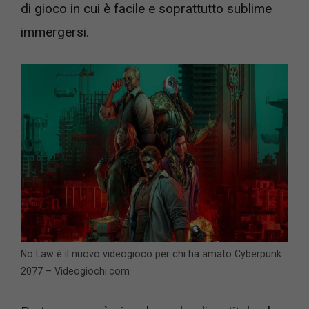
di gioco in cui è facile e soprattutto sublime
immergersi.
No Law è il nuovo videogioco per chi ha amato Cyberpunk
2077 – Videogiochi.com