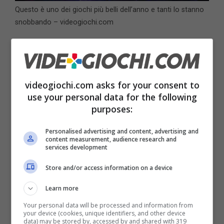
Questo è uno dei giochi più belli dell’anno e tanti lo stanno
snobbando – videogiochi.com
In queste ultime settimane, per esempio,
abbiamo dato fondo al nostro
abbonamento
videogiochi.com asks for your consent to
al Game Pass
e abbiamo avuto, a parte un
use your personal data for the following
paio di delusioni di cui però non vi parleremo
purposes:
stavolta, una sorpresa. Una sorpresa sulla
Personalised advertising and content, advertising and
quale quasi speravamo e che si è avverata.
content measurement, audience research and
services development
Questa sorpresa è Keeper.
Keeper, se lo
Store and/or access information on a device
leggete online, è un gioco semplice, quasi
Learn more
banale, con una storia che
si completa in un
Your personal data will be processed and information from
your device (cookies, unique identifiers, and other device
pomeriggio
, meccaniche molto elementari da
data) may be stored by, accessed by and shared with 319