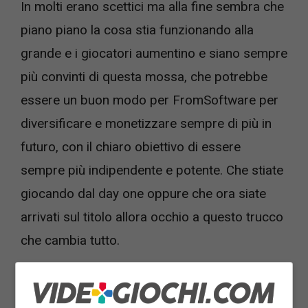
In molti erano scettici ma alla fine sembra che
piano piano la cosa stia funzionando alla
grande e i giocatori aumentino e siano sempre
più convinti di questa mossa, che potrebbe
essere un buon modo per FromSoftware per
diversificare e monetizzare sempre di più in
futuro, con il chiaro obiettivo di essere
sempre più indipendente e potente. Che stiate
giocando dal day one oppure che ora siate
arrivati sul titolo allora occhio a questo trucco
che cambia tutto.
In queste ore alcuni giocatori smanettoni
hanno trovato un trucco geniale che potrebbe