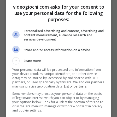
videogiochi.com asks for your consent to
fare la differenza tra un’amara sconfitta e una
use your personal data for the following
vittoria piuttosto semplice nel vostro
purposes:
prossimo match di Elden Ring Nightreign. Si
Personalised advertising and content, advertising and
tratta di una soluzione geniale che dovete
content measurement, audience research and
services development
assolutamente provare oggi stesso.
Store and/or access information on a device
E’ assolutamente necessario coordinarsi in
Learn more
modo preciso ed essere continuamente in
Your personal data will be processed and information from
your device (cookies, unique identifiers, and other device
comunicazione con gli altri due giocatori,
data) may be stored by, accessed by and shared with 319
partners, or used specifically by this site. We and our partners
quindi se non c’è questo allora lasciate
may use precise geolocation data.
List of partners.
Some vendors may process your personal data on the basis
perdere. Se siete in contatto con i membri del
of legitimate interest, which you can object to by managing
your options below. Look for a link at the bottom of this page
vostro trio guerriero allora potete procedere.
or in the site menu to manage or withdraw consent in privacy
and cookie settings.