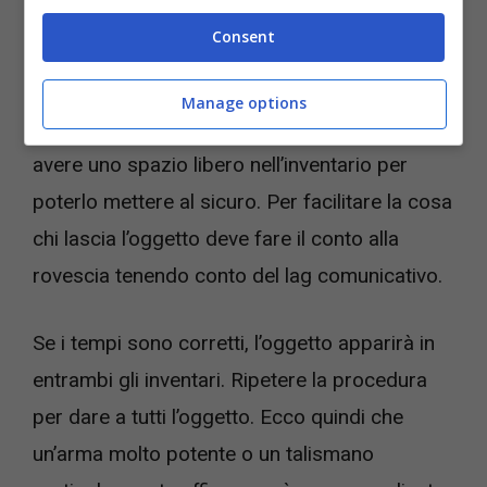
Per prima cosa, un giocatore deve lasciare
Consent
cadere l’oggetto che si vuole duplicare. Gli altri
due guerrieri devono essere pronti a
Manage options
raccogliere l’oggetto nello stesso momento e
avere uno spazio libero nell’inventario per
poterlo mettere al sicuro. Per facilitare la cosa
chi lascia l’oggetto deve fare il conto alla
rovescia tenendo conto del lag comunicativo.
Se i tempi sono corretti, l’oggetto apparirà in
entrambi gli inventari. Ripetere la procedura
per dare a tutti l’oggetto. Ecco quindi che
un’arma molto potente o un talismano