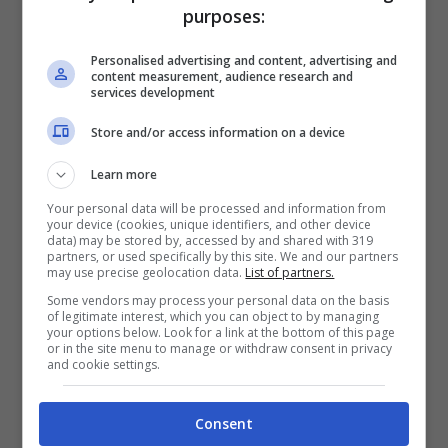
Qualcosa di ancora più grosso dei Simpson sta arrivando
purposes:
su Fortnite – videogiochi.com
Personalised advertising and content, advertising and
content measurement, audience research and
Le collab di Fortnite servono proprio a
services development
questo.
A stuzzicare non solo quelli che sono
Store and/or access information on a device
già fan ma anche quelli che magari non hanno
Learn more
ancora mai fatto un account ma che, fan del
Your personal data will be processed and information from
prodotto che viene utilizzato per il crossover,
your device (cookies, unique identifiers, and other device
data) may be stored by, accessed by and shared with 319
decidono di fare un esperimento.
partners, or used specifically by this site. We and our partners
may use precise geolocation data.
List of partners.
Some vendors may process your personal data on the basis
of legitimate interest, which you can object to by managing
Con
i Simpson
Fortnite sta
superando
your options below. Look for a link at the bottom of this page
or in the site menu to manage or withdraw consent in privacy
qualunque record.
Ma cosa succederà nel
and cookie settings.
momento in cui si realizzerà la nuova
collaborazione di cui si parla? Quante persone
Consent