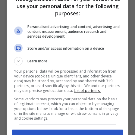
Le sue dirette sono un vero e proprio
use your personal data for the following
purposes:
fenomeno e uno degli intrattenimenti più
gettonati tra chi guarda le dirette dei giocatori
Personalised advertising and content, advertising and
content measurement, audience research and
di Counter-Strike. Anche perché, nonostante
services development
l’età, i_Olga mette a segno un colpo dopo
Store and/or access information on a device
l’altro utilizzando molto spesso delle armi con
Learn more
delle skin particolarissime.
Your personal data will be processed and information from
your device (cookies, unique identifiers, and other device
data) may be stored by, accessed by and shared with 319
I suoi punteggi sono quindi stratosferici. E
partners, or used specifically by this site. We and our partners
may use precise geolocation data.
List of partners.
come accennavamo all’inizio, i_Olga non si
Some vendors may process your personal data on the basis
of legitimate interest, which you can object to by managing
muove soltanto all’interno di Counter-Strike 2.
your options below. Look for a link at the bottom of this page
or in the site menu to manage or withdraw consent in privacy
Sul suo account YouTube, per esempio, la
and cookie settings.
troviamo mentre gioca a titoli come
Metro