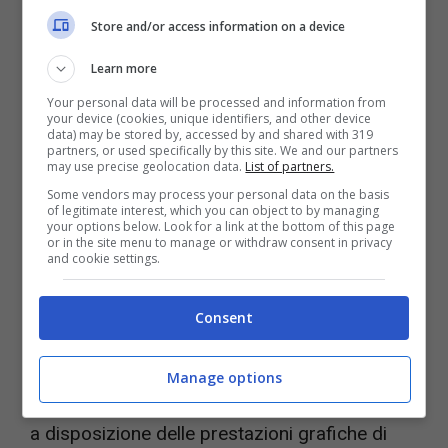
Store and/or access information on a device
Learn more
Your personal data will be processed and information from
your device (cookies, unique identifiers, and other device
data) may be stored by, accessed by and shared with 319
Potrà essere comprato a poco – Videogiochi.com
partners, or used specifically by this site. We and our partners
may use precise geolocation data.
List of partners.
Il computer che vogliamo consigliarvi è il
Some vendors may process your personal data on the basis
of legitimate interest, which you can object to by managing
your options below. Look for a link at the bottom of this page
notebook gaming
MSI Katana GF66
, il quale è
or in the site menu to manage or withdraw consent in privacy
and cookie settings.
dotato di un processore Intel i7-12700H di
dodicesima generazione Alder Lake H che
Consent
assicura una veloce elaborazione dei dati,
mentre la scheda grafica NVIDIA GeForce
Manage options
RTX 3050 con 4GB di memoria GDDR6 mette
a disposizione delle prestazioni grafiche di