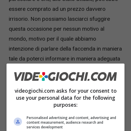
essere comprato ad un prezzo davvero
irrisorio. Non possiamo lasciarci sfuggire
questa occasione per nessun motivo al
mondo, motivo per il quale abbiamo
intenzione di parlare della faccenda in maniera
tale da poterci informare in maniera adeguata
in seguito. Ma di quale prodotto stiamo
parlando, e soprattutto a che costo sarà
nostro?
videogiochi.com asks for your consent to
use your personal data for the following
purposes:
Personalised advertising and content, advertising and
content measurement, audience research and
services development