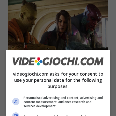
Che significano 1, 3 e 9 in questo momento per Playstation
videogiochi.com asks for your consent to
– Videogiochi.com
use your personal data for the following
purposes:
Il
numero 9
è rappresentato dai
videogiochi
Personalised advertising and content, advertising and
live service che Playstation ha o avrebbe
content measurement, audience research and
services development
cancellato
. Alcuni dopo il lancio, altri mentre