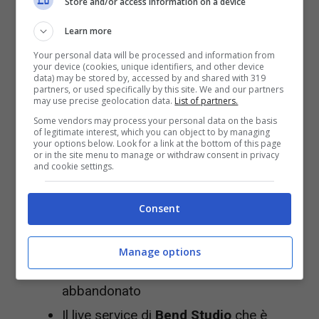
Store and/or access information on a device
erano in sviluppo, di un paio non ci sono note
ufficiali ma tante voci di corridoio e
Learn more
aggiornamenti da parte di insider informati.
Your personal data will be processed and information from
your device (cookies, unique identifiers, and other device
Stiamo parlando di
data) may be stored by, accessed by and shared with 319
partners, or used specifically by this site. We and our partners
may use precise geolocation data.
List of partners.
Concord
: chiuso due settimane dopo il
Some vendors may process your personal data on the basis
of legitimate interest, which you can object to by managing
lancio
your options below. Look for a link at the bottom of this page
or in the site menu to manage or withdraw consent in privacy
and cookie settings.
Il live service di
Bluepoint Games
che
pare stesse sviluppando un gioco live
Consent
service di
God of War
The Last of Us 2 Online
, che come
Manage options
sappiamo
Naughty Dog
ha
abbandonato
Il live service di
Bend Studio
che è