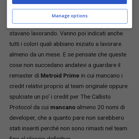
i developer singoli membri dei team vanno
indicati
anche se cambiano team di sviluppo
Manage options
prima dell’uscita ufficiale del gioco su cui
stavano lavorando. Vanno poi indicati anche
tutti i colori quali abbiano iniziato a lavorare
almeno da un mese. E se pensate che queste
cose non succedano andatevi a guardare il
remaster di
Metroid Prime
in cui mancano i
credit relativi proprio al team originale oppure
spulciate un po’ i credit per The Callisto
Protocol da cui
mancano
almeno 20 nomi di
developer, che a quanto pare non sarebbero
stati inseriti perché non sono rimasti nel team
fino al rilascio definitivo.