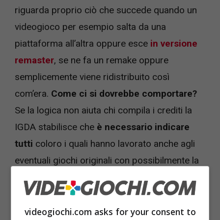
riguarda proprio ciò che succede quando un
videogioco per esempio salta da una
piattaforma all’altra oppure esce
in versione
remaster
, se ne fa un remake oppure
semplicemente viene ridistribuito così
com’era.
Come ci si dovrebbe comportare?
Se la logica non aiuta chi compila i crediti la
IGDA stabilisce che
è necessario indicare
tutti
coloro i quali hanno lavorato anche agli
eventuali giochi originali con possibilmente la
dicitura “Original Team Credits” ed essere
posizionati
prima
dei credit relativi ai
developer che si sono occupati dell’eventuale
videogiochi.com asks for your consent to