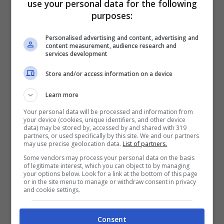
use your personal data for the following
nuova versione.
purposes:
Personalised advertising and content, advertising and
content measurement, audience research and
services development
Store and/or access information on a device
Learn more
Your personal data will be processed and information from
your device (cookies, unique identifiers, and other device
data) may be stored by, accessed by and shared with 319
partners, or used specifically by this site. We and our partners
may use precise geolocation data.
List of partners.
Some vendors may process your personal data on the basis
of legitimate interest, which you can object to by managing
Crediti nei videogiochi, nuove regole approvate –
your options below. Look for a link at the bottom of this page
Videogiochi.com
or in the site menu to manage or withdraw consent in privacy
and cookie settings.
Un altro elemento che viene sottolineato é che
Consent