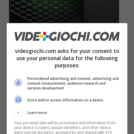
videogiochi.com asks for your consent to
use your personal data for the following
purposes:
Le prossime console potenti come un PC top di gamma? –
videogiochi.com
Personalised advertising and content, advertising and
content measurement, audience research and
services development
Ma secondo quanto riportato da
Moore’s Law
Is Dead,
tra i leaker più affidabili, per quello
Store and/or access information on a device
che riguarda almeno le prossime console
Learn more
Xbox, saremo alla pari con PC top di gamma.
Your personal data will be processed and information from
your device (cookies, unique identifiers, and other device
data) may be stored by, accessed by and shared with 319