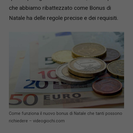
che abbiamo ribattezzato come Bonus di
Natale ha delle regole precise e dei requisiti.
Come funziona il nuovo bonus di Natale che tanti possono
richiedere – videogiochi.com