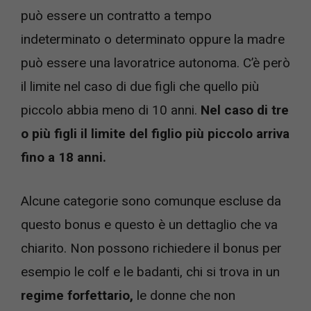
può essere un contratto a tempo
indeterminato o determinato oppure la madre
può essere una lavoratrice autonoma. C’è però
il limite nel caso di due figli che quello più
piccolo abbia meno di 10 anni.
Nel caso di tre
o più figli il limite del figlio più piccolo arriva
fino a 18 anni.
Alcune categorie sono comunque escluse da
questo bonus e questo è un dettaglio che va
chiarito. Non possono richiedere il bonus per
esempio le colf e le badanti, chi si trova in un
regime forfettario,
le donne che non