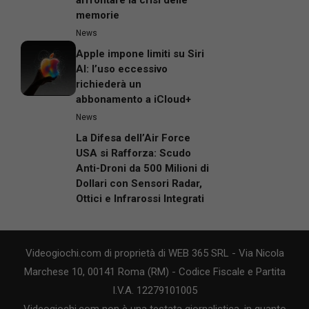
memorie
News
Apple impone limiti su Siri
AI: l’uso eccessivo
richiederà un
abbonamento a iCloud+
News
La Difesa dell’Air Force
USA si Rafforza: Scudo
Anti-Droni da 500 Milioni di
Dollari con Sensori Radar,
Ottici e Infrarossi Integrati
Videogiochi.com di proprietà di WEB 365 SRL - Via Nicola
Marchese 10, 00141 Roma (RM) - Codice Fiscale e Partita
I.V.A. 12279101005
Videogiochi.com non è una testata giornalistica, in quanto