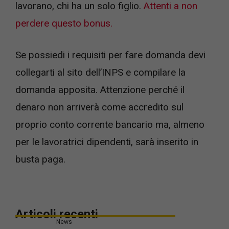
lavorano, chi ha un solo figlio.
Attenti a non
perdere questo bonus.
Se possiedi i requisiti per fare domanda devi
collegarti al sito dell’INPS e compilare la
domanda apposita. Attenzione perché il
denaro non arriverà come accredito sul
proprio conto corrente bancario ma, almeno
per le lavoratrici dipendenti, sarà inserito in
busta paga.
Articoli recenti
News