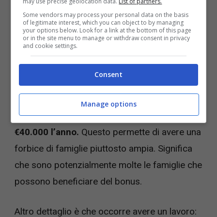
may use precise geolocation data.
List of partners.
particolarmente sostanzioso, può essere
Some vendors may process your personal data on the basis
davvero importante per le famiglie che si
of legitimate interest, which you can object to by managing
your options below. Look for a link at the bottom of this page
trovano con figli piccoli.
or in the site menu to manage or withdraw consent in privacy
and cookie settings.
Quali sono gli altri requisiti? Ovviamente
Consent
bisogna essere madri e bisogna essere
madri
di almeno
due figli.
L’altro requisito riguarda
Manage options
poi il proprio reddito che
non deve superare i
€40.000 l’anno.
Questo permette di avere una
forbice di famiglie piuttosto ampia. Significa
che sono potenzialmente molte le famiglie che
possono beneficiare del bonus.
Altro dettaglio è che occorre avere un lavoro: