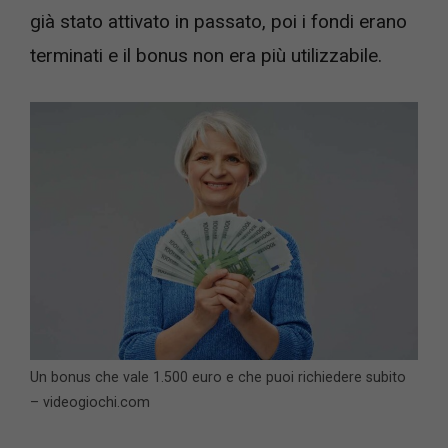
già stato attivato in passato, poi i fondi erano
terminati e il bonus non era più utilizzabile.
Un bonus che vale 1.500 euro e che puoi richiedere subito
– videogiochi.com