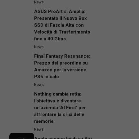
News
ASUS ProArt si Amplia:
Presentato il Nuovo Box
SSD di Fascia Alta con
Velocità di Trasferimento
fino a 40 Gbps
News
Final Fantasy Resonance:
Prezzo del preordine su
Amazon per la versione
PS5 in calo
News
Nothing cambia rotta:
l’obiettivo è diventare
un’azienda ‘AI First’ per
affrontare la crisi delle
memorie
News
Apple impone limiti su Siri