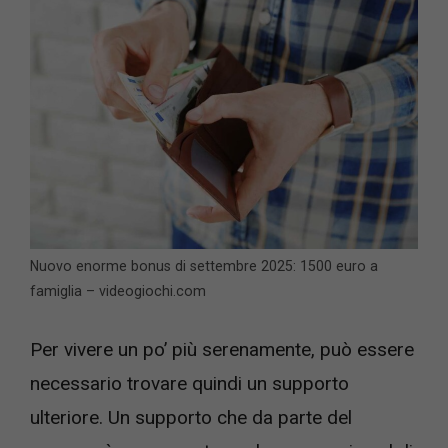
Nuovo enorme bonus di settembre 2025: 1500 euro a
famiglia – videogiochi.com
Per vivere un po’ più serenamente, può essere
necessario trovare quindi un supporto
ulteriore. Un supporto che da parte del