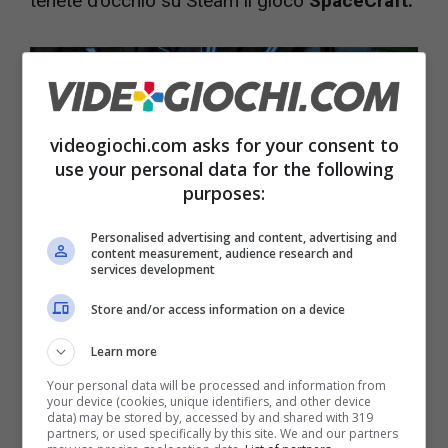
tenete d’occhio su Steam il gioco
SpaceCraft.
videogiochi.com asks for your consent to
use your personal data for the following
purposes:
Personalised advertising and content, advertising and
content measurement, audience research and
services development
Store and/or access information on a device
Questo gioco sfida apertamente Starfield e tutta la
fantascienza – videogiochi.com
Learn more
Your personal data will be processed and information from
your device (cookies, unique identifiers, and other device
Un nuovo titolo multiplayer a tema spaziale
data) may be stored by, accessed by and shared with 319
partners, or used specifically by this site. We and our partners
sviluppato da
Shiro Games.
E il team di