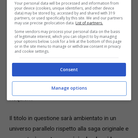
Your personal data will be processed and information from
Stiamo parlando di
Resident Evil Survival
your device (cookies, unique identifiers, and other device
data) may be stored by, accessed by and shared with 319
Unit
, una nuova esperienza tutta mobile che è
partners, or used specifically by this site. We and our partners
may use precise geolocation data.
List of partners.
sviluppata da
Joycity
(3on3 FreeStyle
Some vendors may process your personal data on the basis
Rebound) e
Aniplex
(Demon Slayer -The
of legitimate interest, which you can object to by managing
your options below. Look for a link at the bottom of this page
Hinokami Chronicles 2). Entrambi gli studi
or in the site menu to manage or withdraw consent in privacy
and cookie settings.
però hanno annunciato che lavoreranno a
stretto contatto on Capcom, che
Consent
probabilmente avrà un ruolo di superviosione
e di direzione, mentre si concentrerà su
Manage options
Requiem.
Il titolo in questione sarà ambientato in un
universo parallelo rispetto alla saga originale e