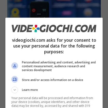
videogiochi.com asks for your consent to
use your personal data for the following
purposes:
Personalised advertising and content, advertising and
Se la smart tv diventa lenta, la soluzione è a portata di click
content measurement, audience research and
– videogiochi.com
services development
Store and/or access information on a device
Tantissimi modelli di smart tv, adesso, per
sostenere il proprio ecosistema, hanno tutta
Learn more
una serie di spot pubblicitari che, un po’ come
Your personal data will be processed and information from
your device (cookies, unique identifiers, and other device
data) may be stored by, accessed by and shared with 319
succede su internet, appaiono da ogni angolo.