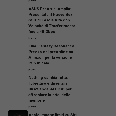
News
ASUS ProArt si Amplia:
Presentato il Nuovo Box
SSD di Fascia Alta con
Velocità di Trasferimento
fino a 40 Gbps
News
Final Fantasy Resonance:
Prezzo del preordine su
Amazon per la versione
PS5 in calo
News
Nothing cambia rotta:
l’obiettivo è diventare
un’azienda ‘AI First’ per
affrontare la crisi delle
memorie
News
Apple impone limiti su Siri