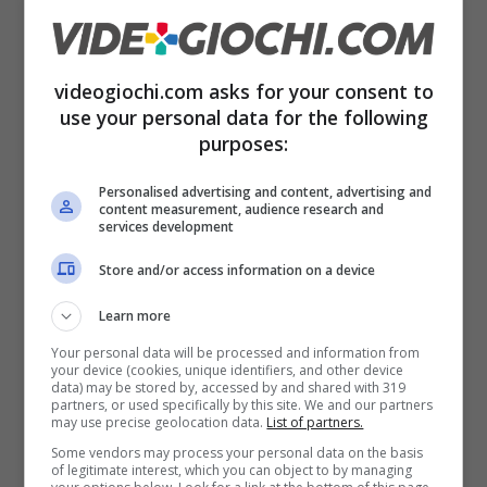
videogiochi.com asks for your consent to
use your personal data for the following
Sconto sul PC Lenovo del momento – Videogiochi.com
purposes:
Lo schermo è un eccellente pannello da
15,6
pollici con risoluzione Full HD (1920×1080)
Personalised advertising and content, advertising and
content measurement, audience research and
che offre colori nitidi e dettagli precisi, per
services development
un’ottima esperienza di fruizione di ogni film e
Store and/or access information on a device
serie tv. In tal senso diventa fondamentale la
Learn more
presenza della certificazione
Dolby Audio
, per
Your personal data will be processed and information from
your device (cookies, unique identifiers, and other device
un’esperienza praticamente cinematografica.
data) may be stored by, accessed by and shared with 319
partners, or used specifically by this site. We and our partners
may use precise geolocation data.
List of partners.
Per quanto concerne la potenza, troviamo
Some vendors may process your personal data on the basis
of legitimate interest, which you can object to by managing
l’eccellente processore
AMD Ryzen 5 7520U