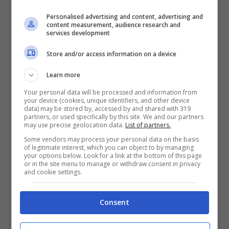
Personalised advertising and content, advertising and
content measurement, audience research and
services development
Store and/or access information on a device
Learn more
Mercy (videogiochi.com)
Your personal data will be processed and information from
your device (cookies, unique identifiers, and other device
Nella stessa patch ci sono stati piccoli
data) may be stored by, accessed by and shared with 319
partners, or used specifically by this site. We and our partners
aggiustamenti in positivo per Lucio, Zenyatta
may use precise geolocation data.
List of partners.
Some vendors may process your personal data on the basis
e Brigitte mentre Mercy è stata
of legitimate interest, which you can object to by managing
your options below. Look for a link at the bottom of this page
ridimensionata
al punto tale che qualcuno ora
or in the site menu to manage or withdraw consent in privacy
and cookie settings.
la definisce completamente inutile e
ingiocabile. A partire dai movimenti quando
Consent
utilizza il Guardian Angel che sono stati resi
più
complicati
e che quindi potrebbero