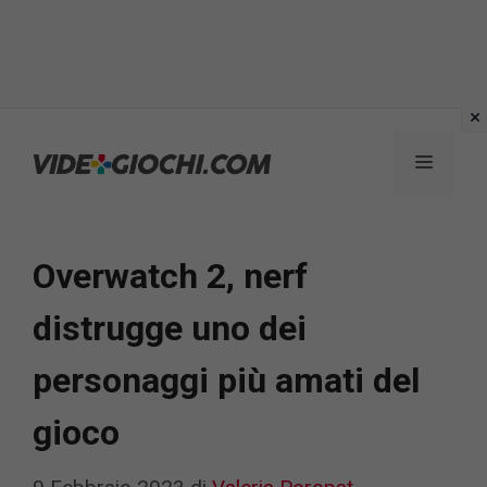
Vai
al
Menu
contenuto
Overwatch 2, nerf
distrugge uno dei
personaggi più amati del
gioco