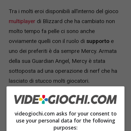
Tra i molti eroi disponibili all’interno del gioco
multiplayer
di Blizzard che ha cambiato non
molto tempo fa pelle ci sono anche
ovviamente quelli con il ruolo di
supporto
e
uno dei preferiti è da sempre Mercy. Armata
della sua Guardian Angel, Mercy è stata
sottoposta ad una operazione di nerf che ha
lasciato di stucco molti giocatori.
videogiochi.com asks for your consent to
use your personal data for the following
purposes: