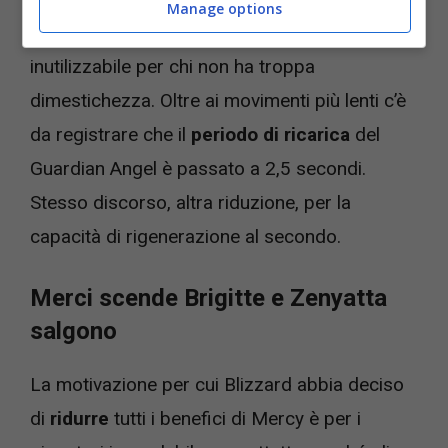
Manage options
rendere questo personaggio ostico e
inutilizzabile per chi non ha troppa
dimestichezza. Oltre ai movimenti più lenti c’è
da registrare che il
periodo di ricarica
del
Guardian Angel è passato a 2,5 secondi.
Stesso discorso, altra riduzione, per la
capacità di rigenerazione al secondo.
Merci scende Brigitte e Zenyatta
salgono
La motivazione per cui Blizzard abbia deciso
di
ridurre
tutti i benefici di Mercy è per i