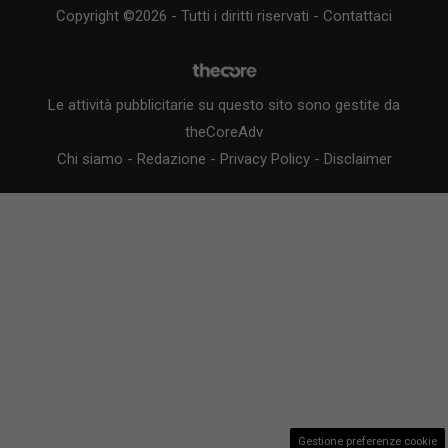
Copyright ©2026 - Tutti i diritti riservati -
Contattaci
Le attività pubblicitarie su questo sito sono gestite da
theCoreAdv
Chi siamo
-
Redazione
-
Privacy Policy
-
Disclaimer
Gestione preferenze cookie