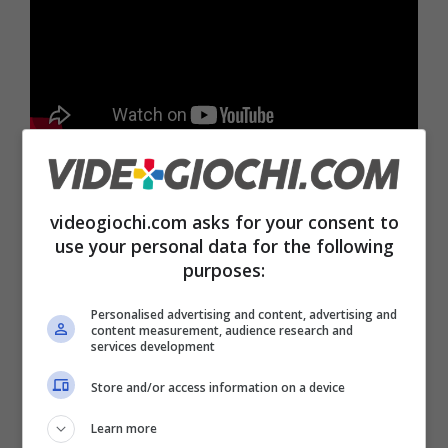
Overwatch è disponibile per PlayStation 4,
Xbox One e PC.
videogiochi.com asks for your consent to
use your personal data for the following
purposes:
Personalised advertising and content, advertising and
Articoli recenti
content measurement, audience research and
News
services development
Final Fantasy Resonance:
Store and/or access information on a device
Prezzo del preordine su
Amazon per la versione
Learn more
PS5 in calo