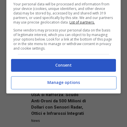
Your personal data will be processed and information from
News
your device (cookies, unique identifiers, and other device
Nothing cambia rotta:
data) may be stored by, accessed by and shared with 319
partners, or used specifically by this site. We and our partners
l’obiettivo è diventare
may use precise geolocation data.
List of partners.
un’azienda ‘AI First’ per
Some vendors may process your personal data on the basis
affrontare la crisi delle
of legitimate interest, which you can object to by managing
memorie
your options below. Look for a link at the bottom of this page
or in the site menu to manage or withdraw consent in privacy
News
and cookie settings.
Apple impone limiti su Siri
AI: l’uso eccessivo
Consent
richiederà un
abbonamento a iCloud+
News
Manage options
La Difesa dell’Air Force
USA si Rafforza: Scudo
Anti-Droni da 500 Milioni di
Dollari con Sensori Radar,
Ottici e Infrarossi Integrati
News