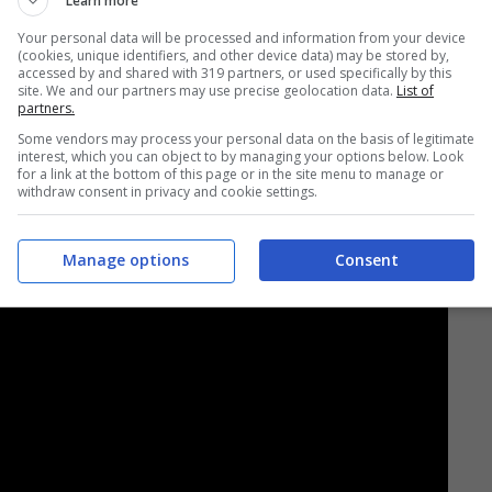
Learn more
Your personal data will be processed and information from your device
(cookies, unique identifiers, and other device data) may be stored by,
accessed by and shared with 319 partners, or used specifically by this
site. We and our partners may use precise geolocation data.
List of
partners.
Some vendors may process your personal data on the basis of legitimate
interest, which you can object to by managing your options below. Look
for a link at the bottom of this page or in the site menu to manage or
withdraw consent in privacy and cookie settings.
Manage options
Consent