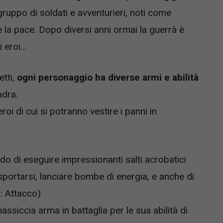
ruppo di soldati e avventurieri, noti come
e la pace. Dopo diversi anni ormai la guerrà è
i eroi…
tti,
ogni personaggio ha diverse armi e abilità
adra.
roi di cui si potranno vestire i panni in
ado di eseguire impressionanti salti acrobatici
asportarsi, lanciare bombe di energia, e anche di
: Attacco)
siccia arma in battaglia per le sua abilità di