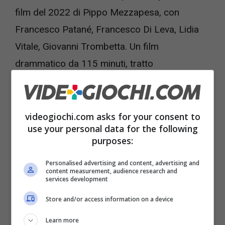
film del 2022 di Pippo Mezzapesa, con
Francesco Patané, Francesco Di Leva, Lidia
Vitale, Giovanni Trombetta. Un film
drammatico da 115 minuti, tratto
dall’omonimo libro inchiesta di Carlo Bonini e
Giuliano Foschini: un gangster movie e una
grande, tragica storia d’amore. Al di là di
videogiochi.com asks for your consent to
use your personal data for the following
Elodie, è una pellicola che ha incassato 500
purposes:
mila euro nelle prime 9 settimane di
Personalised advertising and content, advertising and
programmazione e 258 mila euro nel primo
content measurement, audience research and
services development
weekend. La curiosità è d’obbligo.
Store and/or access information on a device
Learn more