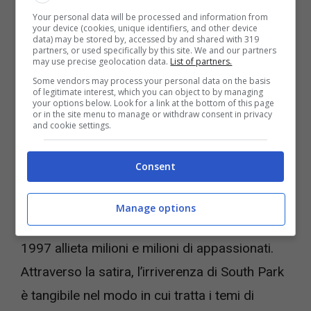
Your personal data will be processed and information from
your device (cookies, unique identifiers, and other device
data) may be stored by, accessed by and shared with 319
partners, or used specifically by this site. We and our partners
may use precise geolocation data.
List of partners.
Some vendors may process your personal data on the basis
of legitimate interest, which you can object to by managing
your options below. Look for a link at the bottom of this page
or in the site menu to manage or withdraw consent in privacy
and cookie settings.
Paramount+ – Videogiochi.com
Consent
Il tempo passa,
South Park
resta uno dei
capolavori più longevi dell’animazione. Una
Manage options
sitcom di Matt Stone e Trey Parker, che dal
1997 allieta milioni e milioni di appassionati.
Attraverso la satira, l’irriverenza di South Park
è tangibile nel modo in cui tratta i temi di