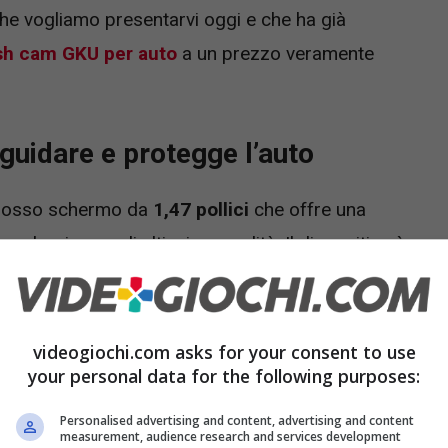
he vogliamo presentarvi oggi e che ha già
sh cam GKU per auto
a un prezzo veramente
 guidare e protegge l’auto
rosso schermo da
1,47 pollici
che offre una
anche riprese di altissima qualità. Il dispositivo è
ha un design elegante con un’interfaccia
Type-C
e
n ostacoli la tua visuale.
videogiochi.com asks for your consent to use
your personal data for the following purposes:
Personalised advertising and content, advertising and content
measurement, audience research and services development