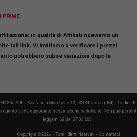
N PRIME
iliazione: in qualità di Affiliati riceviamo un
e tali link. Vi invitiamo a verificare i prezzi
uanto potrebbero subire variazioni dopo la
WEB 365 SRL - Via Nicola Marchese 10, 00141 Roma (RM) - Codice Fis
n quanto viene aggiornato senza alcuna periodicità. Non può pertanto
legge n. 62 del 07.03.2001
Copyright ©2026 - Tutti i diritti riservati -
Contattaci