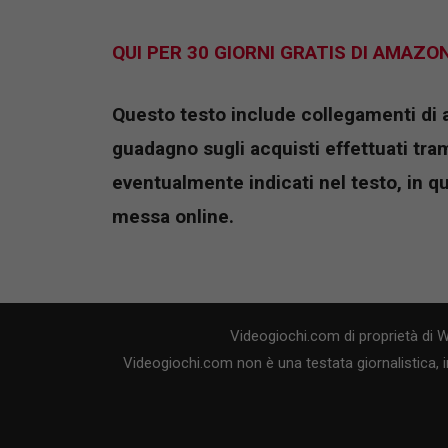
QUI PER 30 GIORNI GRATIS DI AMAZO
Questo testo include collegamenti di aff
guadagno sugli acquisti effettuati tramit
eventualmente indicati nel testo, in q
messa online.
Videogiochi.com di proprietà di 
Videogiochi.com non è una testata giornalistica, i