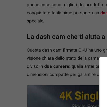
poche cose sono migliori del prodotto c
conquistato tantissime persone: una
da
speciale.
La dash cam che ti aiuta a
Questa dash cam firmata GKU ha uno g
visione chiara dello stato della camera e 
diviso in
due camere
: quella anteriore 
dimensioni compatte per garantire che no