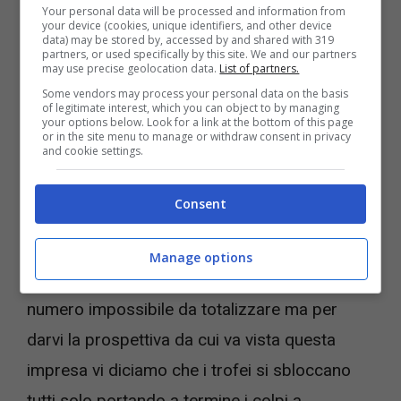
Your personal data will be processed and information from
your device (cookies, unique identifiers, and other device
data) may be stored by, accessed by and shared with 319
partners, or used specifically by this site. We and our partners
Starbreeze Studios elogia il giocatore di PayDay 3 che ha
may use precise geolocation data.
List of partners.
battuto tutti e tutte (foto X Starbreeze Studios) –
Some vendors may process your personal data on the basis
videogiochi.com
of legitimate interest, which you can object to by managing
your options below. Look for a link at the bottom of this page
or in the site menu to manage or withdraw consent in privacy
and cookie settings.
Perché a quanto pare questo utente è riuscito
a
completare tutti i trofei
e a guadagnarsi
Consent
quindi quello di platino, che si sblocca dopo
aver raccolto e sbloccato tutti i 22 trofei
Manage options
sparsi nel gioco.
22 trofei
non è di certo un
numero impossibile da totalizzare ma per
darvi la prospettiva da cui va vista questa
impresa vi diciamo che i trofei si sbloccano
tutti solo portando a termine i colpi a