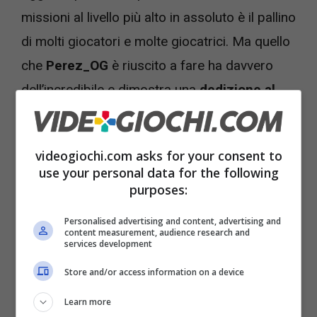
missioni al livello più alto in assoluto è il pallino
di molti giocatori e molte giocatrici. Ma quello
che
Perez_OG
è riuscito a fare ha davvero
dell’incredibile e dimostra una
dedizione al
gioco
sviluppato da Starbreeze Studios che
va celebrata.
videogiochi.com asks for your consent to
use your personal data for the following
purposes:
Personalised advertising and content, advertising and
content measurement, audience research and
services development
Store and/or access information on a device
Learn more