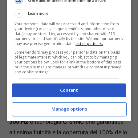
Store and/or access information on a device
Learn more
Your personal data will be processed and information from
your device (cookies, unique identifiers, and other device
data) may be stored by, accessed by and shared with 319
partners, or used specifically by this site. We and our partners
may use precise geolocation data.
List of partners.
Some vendors may process your personal data on the basis
of legitimate interest, which you can object to by managing
your options below. Look for a link at the bottom of this page
or in the site menu to manage or withdraw consent in privacy
and cookie settings.
Consent
Offerta sul PC Alienware 18 Area 51 – Videogiochi.com
Lo schermo è un potentissimo
display da 18
Manage options
pollici
con frequenza di aggiornamento fino a
300 Hz
e tecnologia
G-SYNC
che garantisce
altissima fluidità e la copertura del 100% dello