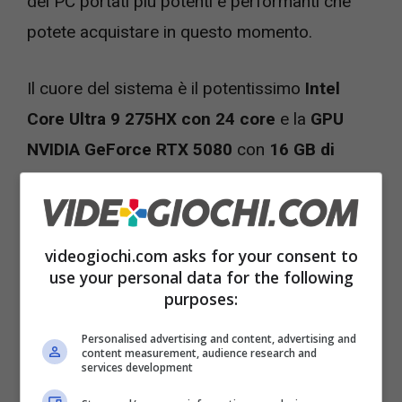
dei PC portati più potenti e performanti che
potete acquistare in questo momento.
Il cuore del sistema è il potentissimo
Intel
Core Ultra 9 275HX con 24 core
e la
GPU
NVIDIA GeForce RTX 5080
con
16 GB di
memoria GDDR7
, in grado di gestire i titoli più
impegnativi in risoluzione
WQXGA
(2560×1600)
sfruttando le tecnologie
DLSS 4
videogiochi.com asks for your consent to
e ray tracing di ultima generazione.
use your personal data for the following
purposes:
Personalised advertising and content, advertising and
content measurement, audience research and
services development