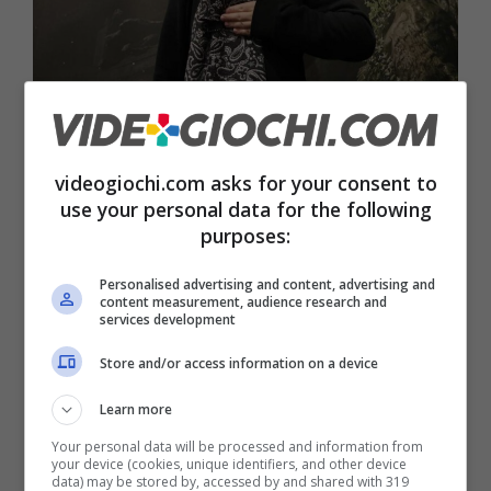
Yoko Taro rivela tanti giochi cancellati dietro le quinte –
Videogiochi.com
videogiochi.com asks for your consent to
Yoko ha risposto spiegando che, sebbene
use your personal data for the following
purposes:
all’esterno potesse sembrare che non stesse
lavorando a nulla da un po’ di tempo, i
progetti
Personalised advertising and content, advertising and
content measurement, audience research and
su cui è impegnato continuano a essere
services development
cancellati durante lo sviluppo.
Store and/or access information on a device
Learn more
“La gente spesso dice cose del tipo:
‘Perché
Your personal data will be processed and information from
non fai un sequel di NieR?’ o ‘Yoko non sta
your device (cookies, unique identifiers, and other device
data) may be stored by, accessed by and shared with 319